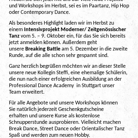
und Workshops im Herbst, sei es im Paartanz, Hip Hop
oder Contemporary Dance.
Als besonderes Highlight laden wir im Herbst zu
einem
Intensivprojekt
M
oderne
r/ Z
eitgenössische
r
Tanz
vom 5. – 9. Oktober ein, für das Sie sich bereits
jetzt anmelden können. Außerdem geht
unsere
Breaking
Battle
am 5. Dezember in die zweite
Runde, auf die alle schon sehr gespannt sind.
Ganz herzlich begrüßen möchten wir an dieser Stelle
unsere neue Kollegin Steffi, eine ehemalige Schülerin,
die nun nach einer erfolgreichen Ausbildung an der
Professional Dance Academy in Stuttgart unser
Team erweitert.
Für alle Angebote und unsere Workshops können
Sie natürlich jederzeit Geschenkgutscheine
erhalten und unsere Kurse als kostenlose
Schnupperstunde ausprobieren. Vielleicht machen
Break Dance, Street Dance oder Orientalischer Tanz
Spaß und werden zum neuen Hobby.