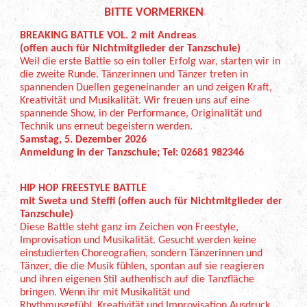
BITTE VORMERKEN
BREAKING BATTLE VOL. 2 mit Andreas
(offen auch für Nichtmitglieder der Tanzschule)
Weil die erste Battle so ein toller Erfolg war, starten wir in
die zweite Runde. Tänzerinnen und Tänzer treten in
spannenden Duellen gegeneinander an und zeigen Kraft,
Kreativität und Musikalität. Wir freuen uns auf eine
spannende Show, in der Performance, Originalität und
Technik uns erneut begeistern werden.
Samstag, 5. Dezember 2026
Anmeldung in der Tanzschule; Tel: 02681 982346
HIP HOP FREESTYLE BATTLE
mit Sweta und Steffi (offen auch für Nichtmitglieder der
Tanzschule)
Diese Battle steht ganz im Zeichen von Freestyle,
Improvisation und Musikalität. Gesucht werden keine
einstudierten Choreografien, sondern Tänzerinnen und
Tänzer, die die Musik fühlen, spontan auf sie reagieren
und ihren eigenen Stil authentisch auf die Tanzfläche
bringen. Wenn ihr mit Musikalität und
Rhythmusgefühl, Kreativität und Improvisation,Ausdruck