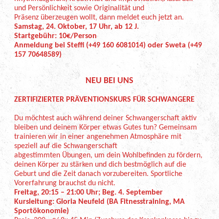
und Persönlichkeit sowie Originalität und
Präsenz überzeugen wollt, dann meldet euch jetzt an.
Samstag, 24. Oktober, 17 Uhr, ab 12 J.
Startgebühr: 10€/Person
Anmeldung bei Steffi (+49 160 6081014) oder Sweta (+49
157 70648589)
NEU BEI UNS
ZERTIFIZIERTER PRÄVENTIONSKURS FÜR SCHWANGERE
Du möchtest auch während deiner Schwangerschaft aktiv
bleiben und deinem Körper etwas Gutes tun? Gemeinsam
trainieren wir in einer angenehmen Atmosphäre mit
speziell auf die Schwangerschaft
abgestimmten Übungen, um dein Wohlbefinden zu fördern,
deinen Körper zu stärken und dich bestmöglich auf die
Geburt und die Zeit danach vorzubereiten. Sportliche
Vorerfahrung brauchst du nicht.
Freitag, 20:15 – 21:00 Uhr; Beg. 4. September
Kursleitung: Gloria Neufeld (BA Fitnesstraining, MA
Sportökonomie)